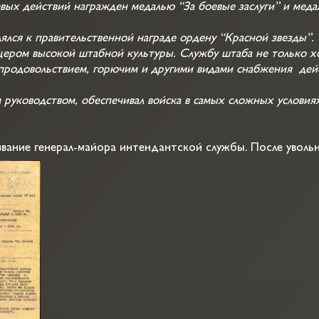
ых действий награжден медалью “За боевые заслуги” и меда
лялся к правительственной награде ордену “Красной звезды”.
ицером высокой штабной культуры. Службу штаба не только хо
продовольствием, горючим и другими видами снабжения дей
руководством, обеспечивал войска в самых сложных условия
вание генерал-майора интендантской службы. После увольн