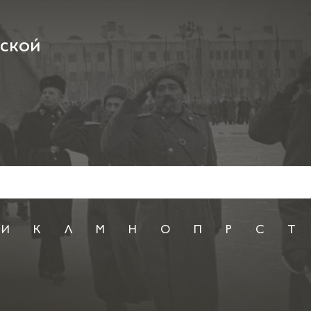
рской
И
К
Л
М
Н
О
П
Р
С
Т