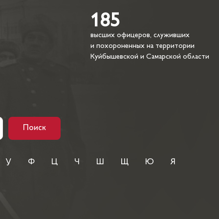
185
высших офицеров, служивших
и похороненных на территории
Куйбышевской и Самарской области
Поиск
У
Ф
Ц
Ч
Ш
Щ
Ю
Я