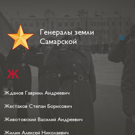
Skip
to
content
Генералы земли
Самарской
Main
Men
Ж
Жданов Гавриил Андреевич
Жестаков Степан Борисович
Животовский Василий Андреевич
Жилин Алексей Николаевич