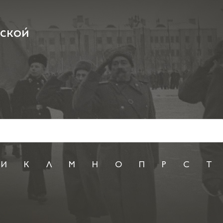
рской
И
К
Л
М
Н
О
П
Р
С
Т