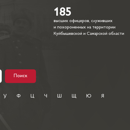
185
высших офицеров, служивших
и похороненных на территории
Куйбышевской и Самарской области
Поиск
У
Ф
Ц
Ч
Ш
Щ
Ю
Я