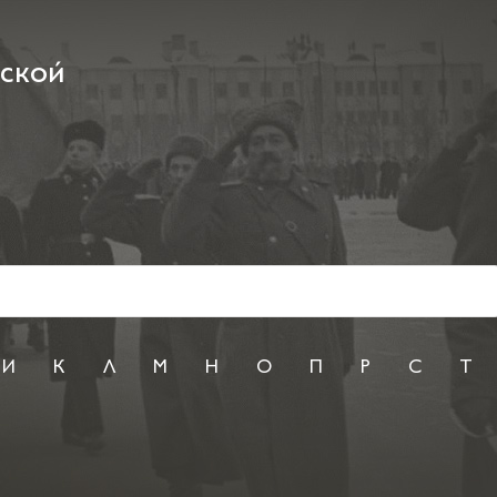
рской
И
К
Л
М
Н
О
П
Р
С
Т