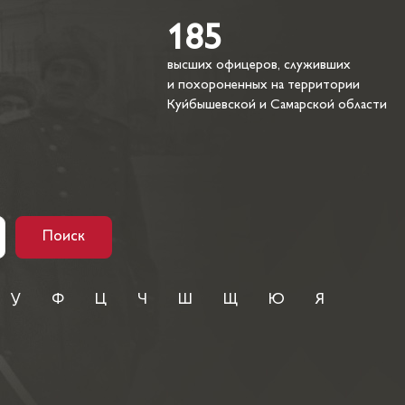
185
высших офицеров, служивших
и похороненных на территории
Куйбышевской и Самарской области
Поиск
У
Ф
Ц
Ч
Ш
Щ
Ю
Я