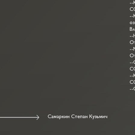
--
СС
--
оз
Вл
--
От
--
От
--
СС
--
СС
--
Самаркин Степан Кузьмич