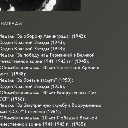
НАГРАДЫ
Медаль "За оборону Ленинграда" (1942);
Орден Красной Звезды (1943);
Орден Красной Звезды (1944);
Медаль "За победу над Германией в Великой
ечественной войне 1941-1945 гг." (1945);
Юбилейная медаль "30 лет Советской Армии и
ота" (1948);
Медаль "За боевые заслуги" (1950);
Орден Красной Звезды (1956);
Юбилейная медаль "40 лет Вооруженных Сил
СР" (1958);
Медаль "За безупречную службу в Вооруженных
лах СССР" I степени (1961);
Юбилейная медаль "20 лет Победы в Великой
ечественной войне 1941-1945 г." (1965);