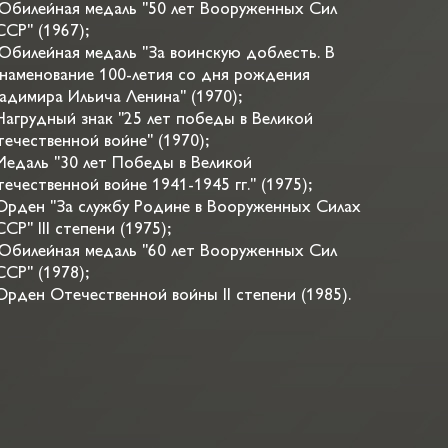
Юбилейная медаль "50 лет Вооруженных Сил
СР" (1967);
Юбилейная медаль "За воинскую доблесть. В
наменование 100-летия со дня рождения
адимира Ильича Ленина" (1970);
Нагрудный знак "25 лет победы в Великой
ечественной войне" (1970);
Медаль "30 лет Победы в Великой
ечественной войне 1941-1945 гг." (1975);
Орден "За службу Родине в Вооруженных Силах
СР" III степени (1975);
Юбилейная медаль "60 лет Вооруженных Сил
СР" (1978);
Орден Отечественной войны II степени (1985).