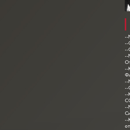
--
--
--
--
От
--
Фл
--
--
--
СС
--
Си
--
от