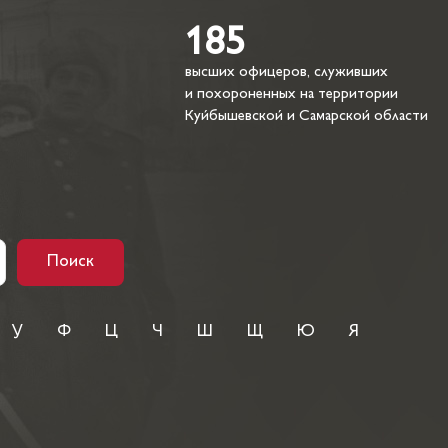
185
высших офицеров, служивших
и похороненных на территории
Куйбышевской и Самарской области
Поиск
У
Ф
Ц
Ч
Ш
Щ
Ю
Я