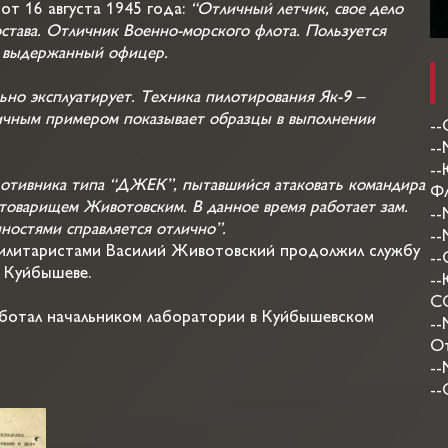
от 16 августа 1945 года:
“Отличный летчик, свое дело
става. Отличник Военно-морского флота. Пользуется
, выдержанный офицер.
но эксплуатирует. Техника пилотирования Як-9 –
личным примером показывает образцы в выполнении
--
--
--
ротивника типа “ДЖЕК”, пытавшийся атаковать командира
Фл
товарищем Животовским. В данное время работает зам.
--
ностями справляется отлично”.
--
милитаристами Василий Животовский продолжил службу
--
в Куйбышеве.
--
СС
работал начальником лаборатории в Куйбышевском
--
От
--
--