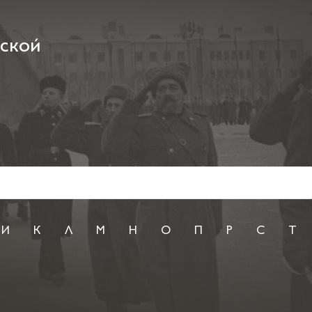
рской
И
К
Л
М
Н
О
П
Р
С
Т