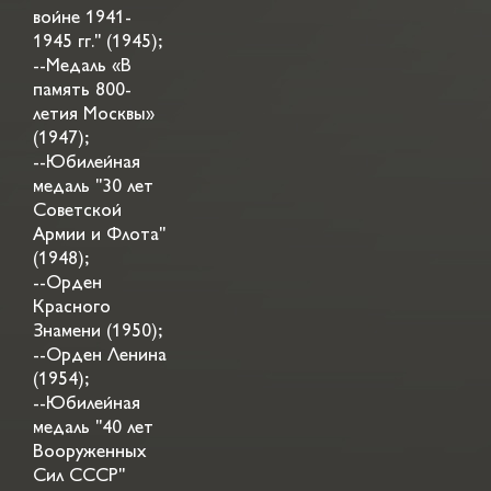
войне 1941-
1945 гг." (1945);
--Медаль «В
память 800-
летия Москвы»
(1947);
--Юбилейная
медаль "30 лет
Советской
Армии и Флота"
(1948);
--Орден
Красного
Знамени (1950);
--Орден Ленина
(1954);
--Юбилейная
медаль "40 лет
Вооруженных
Сил СССР"