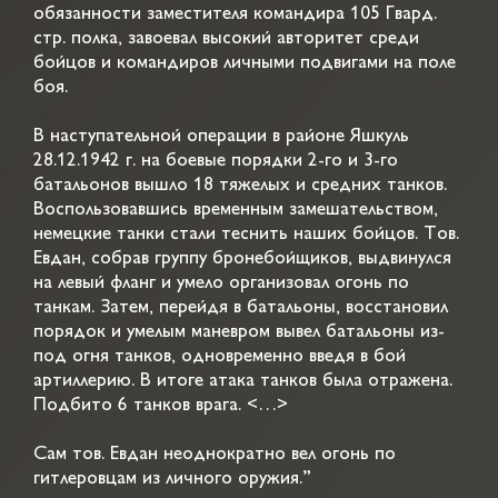
обязанности заместителя командира 105 Гвард.
стр. полка, завоевал высокий авторитет среди
бойцов и командиров личными подвигами на поле
боя.
В наступательной операции в районе Яшкуль
28.12.1942 г. на боевые порядки 2-го и 3-го
батальонов вышло 18 тяжелых и средних танков.
Воспользовавшись временным замешательством,
немецкие танки стали теснить наших бойцов. Тов.
Евдан, собрав группу бронебойщиков, выдвинулся
на левый фланг и умело организовал огонь по
танкам. Затем, перейдя в батальоны, восстановил
порядок и умелым маневром вывел батальоны из-
под огня танков, одновременно введя в бой
артиллерию. В итоге атака танков была отражена.
Подбито 6 танков врага. <…>
Сам тов. Евдан неоднократно вел огонь по
гитлеровцам из личного оружия.”