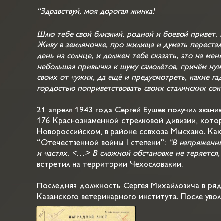
“Здравствуй, моя дорогая жинка!
Шлю тебе свой близкий, родной и боевой привет. Р
Живу в земляночке, про жилища и думать перестал, 
день на солнце, и должен тебе сказать, это на мен
небольшая привычка к шуму самолётов, причём нуж
своих от чужих, да ещё и предусмотреть, какие га
гордостью поприветствовать своих сталинских сок
21 апреля 1943 года Сергей Бушев получил зван
176 Краснознаменной стрелковой дивизии, кото
Новороссийском, в районе совхоза Мысхако. Как
“Отечественной войны I степени”:
“В напряженны
и частях. <…> В сложной обстановке не теряется,
встретил на территории Чехословакии.
Последняя должность Сергея Михайловича в ряд
Казанского ветеринарного института. После увол