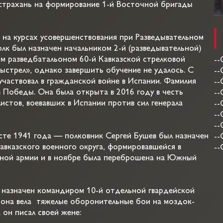
Астрахань на формирование 1-й Восточной бригады
я на курсах усовершенствования при Разведывательном
олк был назначен начальником 2-й (разведывательной)
м разведбатальоном 60-й Кавказской стрелковой
--
Выстрел», однако завершить обучение не удалось. С
--
участвовал в гражданской войне в Испании. Фамилия
--
е Победы. Она была открыта в 2016 году в честь
--
стов, воевавших в Испании против сил генерала
--
--
--
сте 1941 года — полковник Сергей Бушев был назначен
--
вказского военного округа, формировавшейся в
--
рвной армии и в ноябре была переброшена на Южный
л назначен командиром 10-й отдельной гвардейской
 она вела тяжелые оборонительные бои на моздок-
 он писал своей жене: