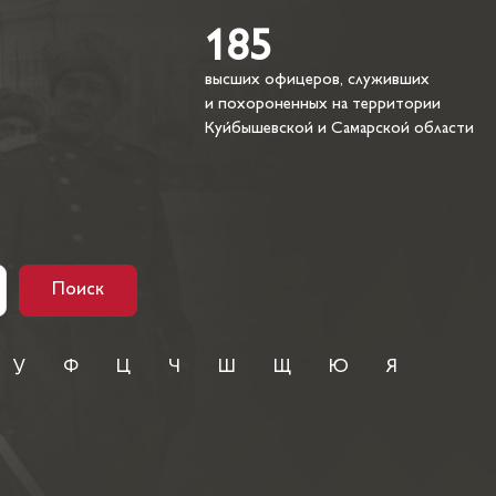
185
высших офицеров, служивших
и похороненных на территории
Куйбышевской и Самарской области
Поиск
У
Ф
Ц
Ч
Ш
Щ
Ю
Я