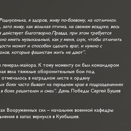
однусенька, я здоров, живу по-боевому, на «отлично».
зато живу, как вольная птичка, на свежем воздухе, весь
я действует благотворно.
Правда, при этом требуется
но иметь музыкальный, как у меня, слух, чтобы отличить
дости может и способен сделать враг, и нужно с
олов, которые фашистам жить не дают”.
ие генерал-майора. К тому моменту он был командиром
рая вела тяжелые оборонительные бои под
 отмечалось в наградном листе к ордену
х боях часто бывает на переднем крае в подразделениях
 в боях решителен и смел”.
День Победы Сергей Бушев
ах Вооруженных сил – начальник военной кафедры
ьнения в запас вернулся в Куйбышев.