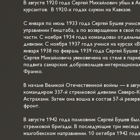
В августе 1920 года Сергей Михайлович убыл в 
курсантов. В 1920-х годах служил на Кавказе.
С января по июль 1933 года Сергей Бушев училс
управлении Генштаба, а по возвращении в свой п
части. С ноября 1934 года командовал отдельны
дивизии. С ноября 1937 года учился на курсах «
января 1938 по февраль 1939 года Сергей Бушев 
Сергея Михайловича увековечена на стеле в парк
подвига самарских добровольцев-интернационали
Франко.
В начале Великой Отечественной войны — в авгу
командиром 337-й стрелковой дивизии Северо-Ка
Астрахани. Затем она вошла в состав 57-й резе
фронт.
В августе 1942 года полковник Сергей Бушев бы
стрелковой бригады. В последующие три месяца
малгобекском направлении. 10 октября 1942 года