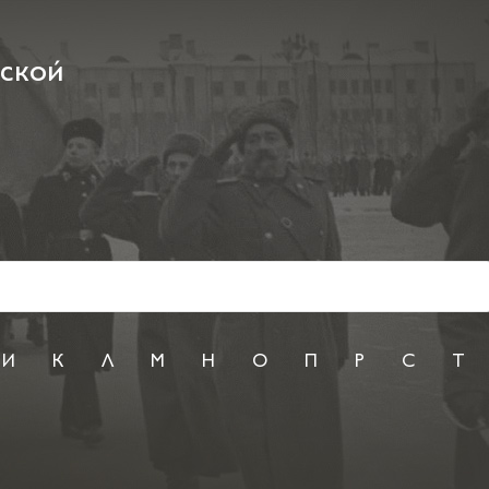
рской
И
К
Л
М
Н
О
П
Р
С
Т