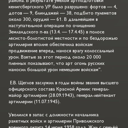
района. В результате умелой артподготовки
кенигсбергского УР было разрушено: фортов — 4,
дотов — 9, блиндажей — 38, подбито пулеметов
около 300, орудий — 61. В дальнейшем в
наступательной операции по очищению
Земландского п-ва (13.4. — 17.4.45) в полосе
лесисто-болотистой местности и по бездорожью
артиллерия вполне обеспечила войскам
продвижение вперед, нанося врагу колоссальный
урон. Взятые за этот период около 20 000
пленных показывают, что арт огонь русских
наносил большой урон немецким войскам”.
Е.В. Щеглов заслужил в годы войны звания высшего
офицерского состава Красной Армии: генерал-
майор артиллерии (28.09.1943), генерал-лейтенант
артиллерии (11.07.1945).
Уволился в запас с должности начальника
ракетных войск и артиллерии Приволжского
военного округа 14 июня 1958 года. Жил с семьёй