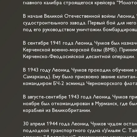
главного калибра строящегося крейсера “Молото
В начале Великой Отечественной войны Леонид 
судостроительного завода. Первый бой для него 
под его руководством уничтожил бомбардиров
В сентябре 1941 года Леонид Чулков был назна
Керченской военно-морской базы (ВМБ). Приним
Керченско-Феодосийской десантной операции.
В 1943 году Леонид Чулков проходил обучение н
Самарканд). Ему было присвоено звание капитан-
командиром БЧ-2 эсминца Черноморского флота
В августе-сентябре 1943 года Леонид Чулков пр
ноябре был откомандирован в Мурманск, где был
кораблей из Великобритании.
30 апреля 1944 года Леонид Чулков чудом оста
подлодкой транспортного судна «Уильям С. Тайл