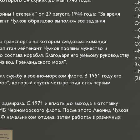
оторого он служил до мая 1945 года.
--
СС
йны I степени” от 27 августа 1944 года: “За время
--
ант Чулков образцово выполнял все задания
От
--
--
а транспорта на котором следовала команда
СС
апитан-лейтенант Чулков проявил мужество и
--
 состава корабля. Благодаря его умелому руководству
оз
з вод Гренландского моря”.
Вл
--
 службу в военно-морском флоте. В 1951 году его
(2
ов”, который спустя четыре года стал первым
-адмирала. С 1971 и вплоть до выхода в отставку
Б Черноморского флота. После этого Леонид Чулков
Ф начальником отдела, затем работал в различных