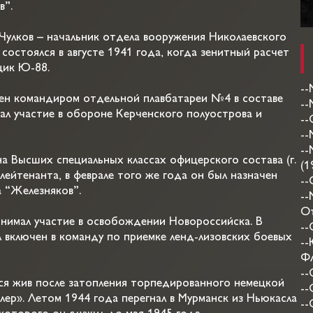
в”.
Чулков – начальник отдела вооружения Николаевского
состоялся в августе 1941 года, когда зенитный расчет
щик Ю-88.
--
чен командиром отдельной плавбатареи №4 в составе
--
ал участие в обороне Керченского полуострова и
--
--
--
а Высших специальных классах офицерского состава (г.
(1
лейтенанта, в феврале того же года он был назначен
--
 “Железняков”.
--
От
инимал участие в освобождении Новороссийска. В
--
 включен в команду по приемке ленд-лизовских боевых
--
Фл
--
лся жив после затопления торпедированного немецкой
--
ер». Летом 1944 года перегнал в Мурманск из Ньюкасла
--