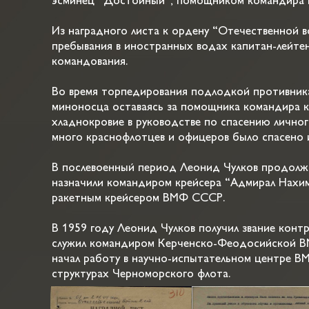
эсминец “Достойный”, помощником командира к
Из наградного листа к ордену “Отечественной во
пребывания в иностранных водах капитан-лейтен
командования.
Во время торпедирования подлодкой противник
миноносца оставаясь за помощника командира к
хладнокровие в руководстве по спасению личного
много краснофлотцев и офицеров было спасено и
В послевоенный период Леонид Чулков продолжил
назначили командиром крейсера “Адмирал Нахим
ракетным крейсером ВМФ СССР.
В 1959 году Леонид Чулков получил звание контр
служил командиром Керченско-Феодосийской ВМ
начал работу в научно-испытательном центре ВМ
структурах Черноморского флота.