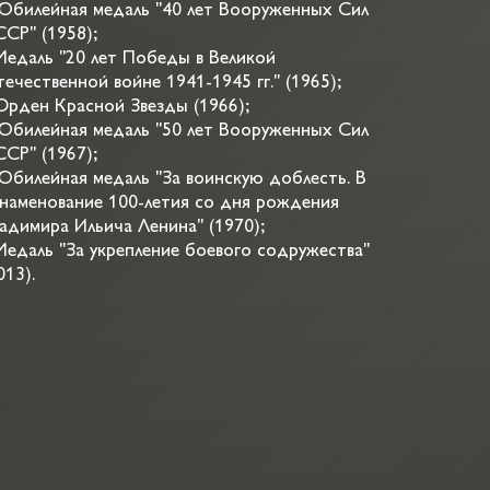
Юбилейная медаль "40 лет Вооруженных Сил
СР" (1958);
Медаль "20 лет Победы в Великой
ечественной войне 1941-1945 гг." (1965);
Орден Красной Звезды (1966);
Юбилейная медаль "50 лет Вооруженных Сил
СР" (1967);
Юбилейная медаль "За воинскую доблесть. В
наменование 100-летия со дня рождения
адимира Ильича Ленина" (1970);
Медаль "За укрепление боевого содружества"
013).