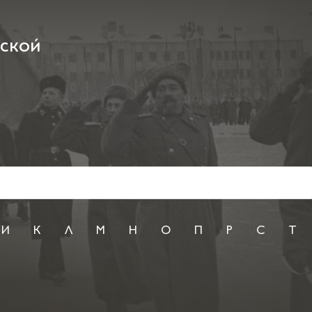
рской
И
К
Л
М
Н
О
П
Р
С
Т