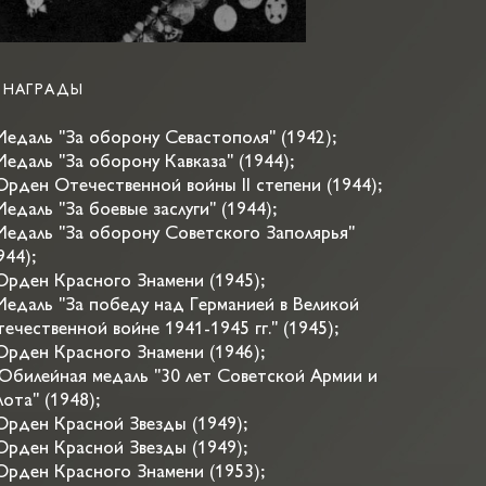
НАГРАДЫ
Медаль "За оборону Севастополя" (1942);
Медаль "За оборону Кавказа" (1944);
Орден Отечественной войны II степени (1944);
Медаль "За боевые заслуги" (1944);
Медаль "За оборону Советского Заполярья"
944);
Орден Красного Знамени (1945);
Медаль "За победу над Германией в Великой
ечественной войне 1941-1945 гг." (1945);
Орден Красного Знамени (1946);
Юбилейная медаль "30 лет Советской Армии и
ота" (1948);
Орден Красной Звезды (1949);
Орден Красной Звезды (1949);
Орден Красного Знамени (1953);