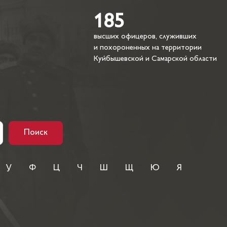
185
высших офицеров, служивших
и похороненных на территории
Куйбышевской и Самарской области
Поиск
У
Ф
Ц
Ч
Ш
Щ
Ю
Я