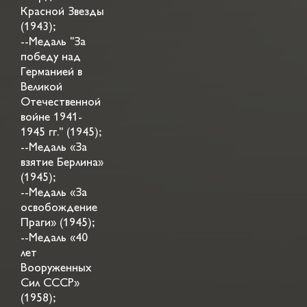
Красной Звезды
(1943);
--Медаль "За
победу над
Германией в
Великой
Отечественной
войне 1941-
1945 гг." (1945);
--Медаль «За
взятие Берлина»
(1945);
--Медаль «За
освобождение
Праги» (1945);
--Медаль «40
лет
Вооруженных
Сил СССР»
(1958);