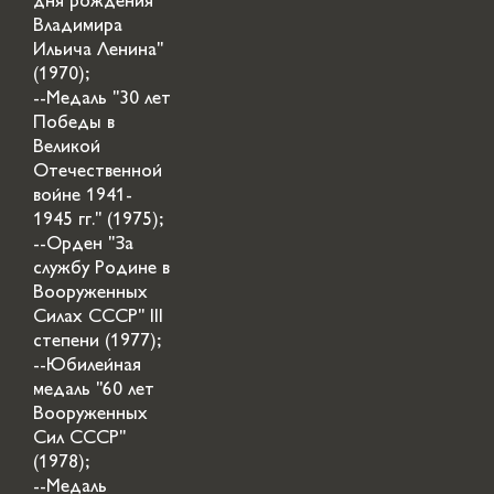
дня рождения
Владимира
Ильича Ленина"
(1970);
--Медаль "30 лет
Победы в
Великой
Отечественной
войне 1941-
1945 гг." (1975);
--Орден "За
службу Родине в
Вооруженных
Силах СССР" III
степени (1977);
--Юбилейная
медаль "60 лет
Вооруженных
Сил СССР"
(1978);
--Медаль