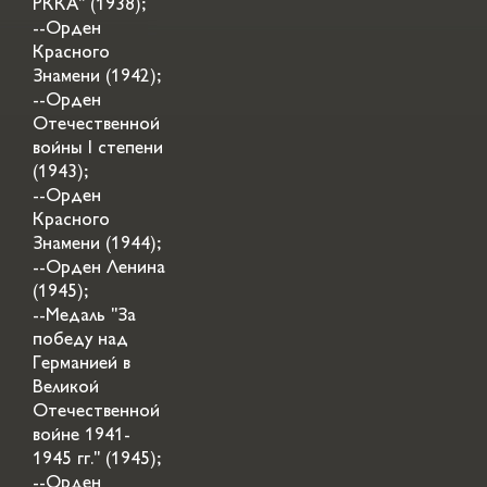
РККА" (1938);
--Орден
Красного
Знамени (1942);
--Орден
Отечественной
войны I степени
(1943);
--Орден
Красного
Знамени (1944);
--Орден Ленина
(1945);
--Медаль "За
победу над
Германией в
Великой
Отечественной
войне 1941-
1945 гг." (1945);
--Орден