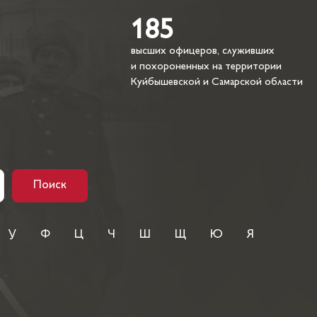
185
высших офицеров, служивших
и похороненных на территории
Куйбышевской и Самарской области
Поиск
У
Ф
Ц
Ч
Ш
Щ
Ю
Я