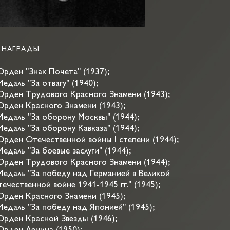
НАГРАДЫ
Орден "Знак Почета" (1937);
Медаль "За отвагу" (1940);
Орден Трудового Красного Знамени (1943);
Орден Красного Знамени (1943);
Медаль "За оборону Москвы" (1944);
Медаль "За оборону Кавказа" (1944);
Орден Отечественной войны I степени (1944);
Медаль "За боевые заслуги" (1944);
Орден Трудового Красного Знамени (1944);
Медаль "За победу над Германией в Великой
ечественной войне 1941-1945 гг." (1945);
Орден Красного Знамени (1945);
Медаль "За победу над Японией" (1945);
Орден Красной Звезды (1946);