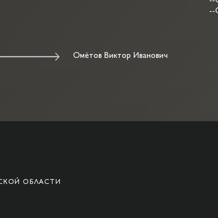
--
--
Омётов Виктор Иванович
СКОЙ ОБЛАСТИ