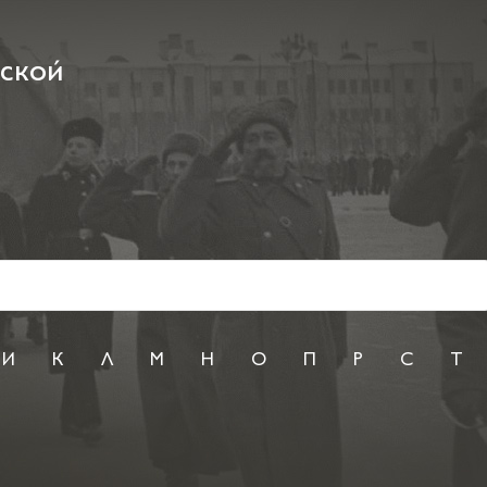
рской
И
К
Л
М
Н
О
П
Р
С
Т