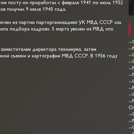
ом посту он проработал с февраля 1941 по июль 1952
ов получил 9 июля 1945 года.
лючен из партии парторганизацией УК МВД СССР «за
ипа подбора кадров». 5 марта уволен из МВД «по
--
--
заместителем директора техникума, затем
--
енной съемки и картографии МВД СССР. В 1956 году
--
--
--
--
--
--
--
От
--
--
--