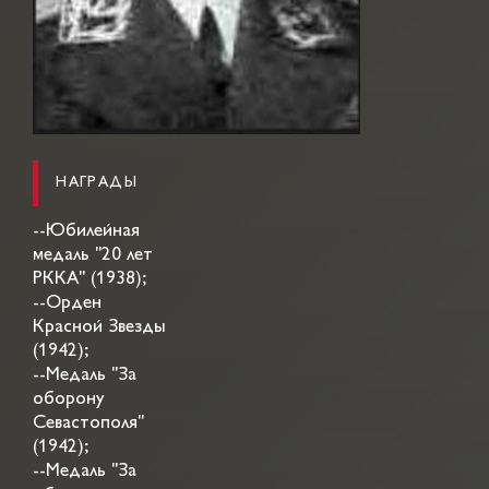
НАГРАДЫ
--Юбилейная
медаль "20 лет
РККА" (1938);
--Орден
Красной Звезды
(1942);
--Медаль "За
оборону
Севастополя"
(1942);
--Медаль "За