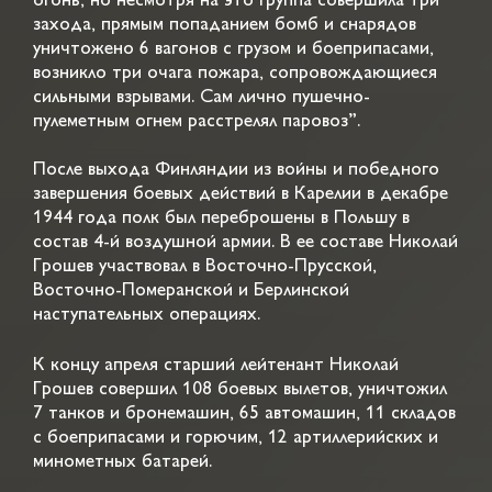
огонь, но несмотря на это группа совершила три
захода, прямым попаданием бомб и снарядов
уничтожено 6 вагонов с грузом и боеприпасами,
возникло три очага пожара, сопровождающиеся
сильными взрывами. Сам лично пушечно-
пулеметным огнем расстрелял паровоз”.
После выхода Финляндии из войны и победного
завершения боевых действий в Карелии в декабре
1944 года полк был переброшены в Польшу в
состав 4-й воздушной армии. В ее составе Николай
Грошев участвовал в Восточно-Прусской,
Восточно-Померанской и Берлинской
наступательных операциях.
К концу апреля старший лейтенант Николай
Грошев совершил 108 боевых вылетов, уничтожил
7 танков и бронемашин, 65 автомашин, 11 складов
с боеприпасами и горючим, 12 артиллерийских и
минометных батарей.