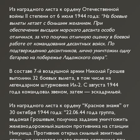
Из наградного листа к ордену Отечественной
войны II степени от 6 июля 1944 года:
“На боевые
вылеты летает с большим желанием. При
обеспечении высадки морского десанта особо
отличился, за что получил отличную оценку в боевой
работе от командования десантных войск. По
подтверждению десантников, лично уничтожил одну
батарею на побережье Ладожского озера”
.
В составе 7-й воздушной армии Николай Грошев
выполнил 32 боевых вылета, в том числе на
легендарном штурмовике Ил-2. С августа 1944
года командовал звеном, затем — эскадрильей.
Из наградного листа к ордену “Красное знамя” от
30 октября 1944 года: “22.06.44 года группа,
ведомая Грошевым, получила задание уничтожить
железнодорожный.эшелон противника на станции
Никулица. Противник открыл сильный зенитный