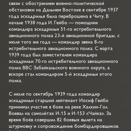
связи с обострением военно-политической
обстановки на Дальнем Востоке в сентябре 1937
года эскадрилья была переброшена в Читу. В
начале 1938 года И. Гейбо — помощник
командира эскадрильи 51-го истребительного
авиационного полка 23-й авиационной бригады, с
июля того же года — командир звена 8-го
истребительного авиационного полка. С марта
1939 года был заместителем командира
эскадрильи 70-го истребительного авиационного
полка ВВС Забайкальского военного округа, а
вскоре стал командиром 5-й эскадрильи этого
полка.
С июля по сентябрь 1939 года командир
эскадрильи старший лейтенант Иосиф Гейбо
принимал участие в боях на реке Халхин-Гол.
Воевал на самолётах И-15 и И-153 «Чайка». За
время боёв совершил 82 боевых вылета на
штурмовку и сопровождение бомбардировщиков.