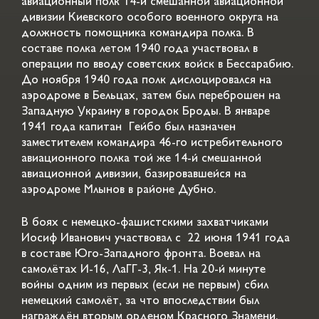
авиационный полк 14-й смешанной авиационной
дивизии Киевского особого военного округа на
должность помощника командира полка. В
составе полка летом 1940 года участвовал в
операции по вводу советских войск в Бессарабию.
До ноября 1940 года полк дислоцировался на
аэродроме в Бельцах, затем был переброшен на
Западную Украину в городок Броды. В январе
1941 года капитан Гейбо был назначен
заместителем командира 46-го истребительного
авиационного полка той же 14-й смешанной
авиационной дивизии, базировавшейся на
аэродроме Млынов в районе Дубно.
В боях с немецко-фашистскими захватчиками
Иосиф Иванович участвовал с 22 июня 1941 года
в составе Юго-Западного фронта. Воевал на
самолётах И-16, ЛаГГ-3, Як-1. На 20-й минуте
войны одним из первых (если не первым) сбил
немецкий самолёт, за что впоследствии был
награждён вторым орденом Красного Знамени.