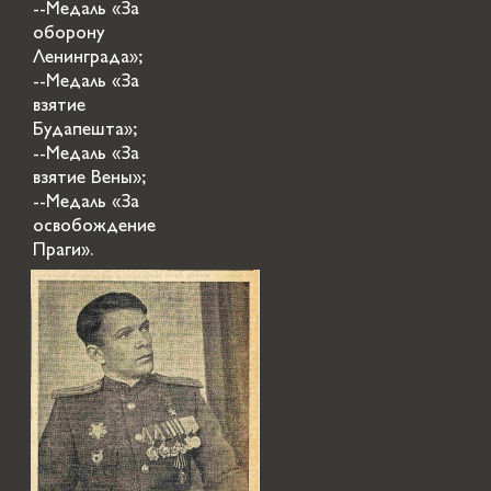
--Медаль «За
оборону
Ленинграда»;
--Медаль «За
взятие
Будапешта»;
--Медаль «За
взятие Вены»;
--Медаль «За
освобождение
Праги».