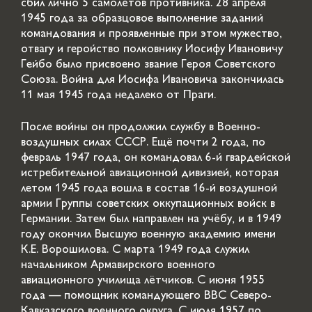
сбил лично 5 самолётов противника. 28 апреля
1945 года за образцовое выполнение заданий
командования и проявленные при этом мужество,
отвагу и геройство полковнику Иосифу Ивановичу
Гейбо было присвоено звание Героя Советского
Союза. Война для Иосифа Ивановича закончилась
11 мая 1945 года недалеко от Праги.
После войны он продолжил службу в Военно-
воздушных силах СССР. Ещё почти 2 года, по
февраль 1947 года, он командовал 6-й гвардейской
истребительной авиационной дивизией, которая
летом 1945 года вошла в состав 16-й воздушной
армии Группы советских оккупационных войск в
Германии. Затем был направлен на учёбу, и в 1949
году окончил Высшую военную академию имени
К.Е. Ворошилова. С марта 1949 года служил
начальником Армавирского военного
авиационного училища лётчиков. С июня 1955
года — помощник командующего ВВС Северо-
Кавказского военного округа. С июля 1957 по