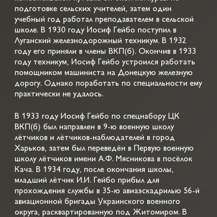
подготовке сельских учителей, затем один
учебный год работал преподавателем в сельской
школе. В 1930 году Иосиф Гейбо поступил в
Луганский железнодорожный техникум. В 1932
году его приняли в члены ВКП(б). Окончив в 1933
году техникум, Иосиф Гейбо устроился работать
помощником машиниста на Донецкую железную
дорогу. Однако поработать по специальности ему
практически не удалось.
В 1933 году Иосиф Гейбо по спецнабору ЦК
ВКП(б) был направлен в 9-ю военную школу
лётчиков и лётчиков-наблюдателей в город
Харьков, затем был переведён в Первую военную
школу лётчиков имени А.Ф. Мясникова в посёлок
Кача. В 1934 году, после окончания школы,
младший лётчик И.И. Гейбо прибыл для
прохождения службы в 35-ю авиаэскадрилью 56-й
авиационной бригады Украинского военного
округа, расквартированную под Житомиром. В