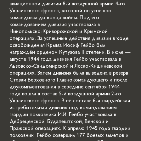
авиационной дивизии 8-й воздушной армии 4-го
Украинского фронта, которой он успешно
командовал до конца войны. Под его
командованием дивизия участвовала в
Никопольско-Криворожской и Крымской
операциях. За успешные действия дивизии в ходе
освобождения Крыма Иосиф Гейбо был
награждён орденом Кутузова II степени. В июле —
августе 1944 года дивизия Гейбо участвовала в
Львовско-Сандомирской и Ясско-Кишиневской
операциях. Затем дивизия была выведена в резерв
Ставки Верховного Главнокомандующего и после
доукомплектования в середине сентября 1944
года вошла в состав 5-й воздушной армии 2-го
Украинского фронта. В её составе 6-я гвардейская
истребительная дивизия под командованием
гвардии полковника И.И. Гейбо участвовала в
Дебреценской, Будапештской, Венской и
Пражской операциях. К апрелю 1945 года гвардии
полковник Гейбо совершил 177 боевых вылетов и