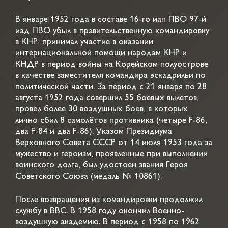
В январе 1952 года в составе 16-го иап ПВО 97-й
иад ПВО убыл в правительственную командировку
в КНР, принимал участие в оказании
интернациональной помощи народам КНР и
КНДР в период войны на Корейском полуострове
в качестве заместителя командира эскадрильи по
политической части. За период с 21 января по 28
августа 1952 года совершил 55 боевых вылетов,
провёл более 30 воздушных боёв, в которых
лично сбил 8 самолётов противника (четыре F-86,
два F-84 и два F-86). Указом Президиума
Верховного Совета СССР от 14 июля 1953 года за
мужество и героизм, проявленные при выполнении
воинского долга, был удостоен звания Героя
Советского Союза (медаль № 10861).
После возвращения из командировки продолжил
службу в ВВС. В 1958 году окончил Военно-
воздушную академию. В период с 1958 по 1962