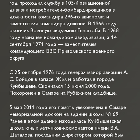
год проходил службу в 105-й авиационной
дивизии истребителей-бомбардировщиков в
должности командира 296-го авиаполка и
заместителя командира дивизии. В 1966 году
окончил Военную академию Генштаба. В 1968
году назначен командиром авиадивизии, а 14
сентября 1971 года — заместителем
командующего ВВС Приволжского военного
округа.
С 25 октября 1976 года генерал-майор авиации А.
С. Бойцов в запасе. Жил и работал в городе
Куйбышеве. Скончался 15 июня 2000 года.
Похоронен в Самаре на Рубёжном кладбище.
5 мая 2011 года его память увековечена в Самаре
мемориальной доской на здании школы № 69.
Ранее в этом здании находилась Куйбышевская
школа юных лётчиков-космонавтов имени В.А.
Шаталова, последним директором которой был